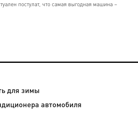
туален постулат, что самая выгодная машина –
я
ть для зимы
ондиционера автомобиля