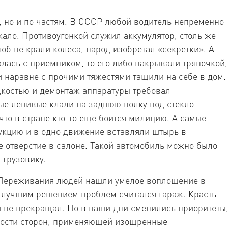
, но и по частям. В СССР любой водитель непременно
кало. Противоугонкой служил аккумулятор, столь же
об не крали колеса, народ изобретал «секретки». А
алась с приемником, то его либо накрывали тряпочкой,
и наравне с прочими тяжестями тащили на себе в дом.
костью и демонтаж аппаратуры требовал
ые ленивые клали на заднюю полку под стекло
то в стране кто-то еще боится милицию. А самые
укцию и в одно движение вставляли штырь в
е отверстие в салоне. Такой автомобиль можно было
 грузовику.
. Переживания людей нашли умелое воплощение в
 лучшим решением проблем считался гараж. Красть
и не прекращал. Но в наши дни сменились приоритеты
ности сторон, применяющей изощренные