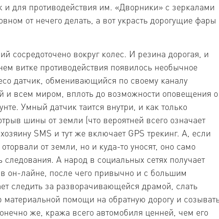
к и для противодействия им. «Дворники» с зеркалами
овном от нечего делать, а вот украсть дорогущие фары
ий сосредоточено вокруг колес. И резина дорогая, и
нем витке противодействия появилось необычное
есо датчик, обменивающийся по своему каналу
й и всем миром, вплоть до возможности оповещения о
нте. Умный датчик таится внутри, и как только
отрыв шины от земли (что вероятней всего означает
хозяину SMS и тут же включает GPS трекинг. А, если
 оторвали от земли, но и куда-то уносят, оно само
 следования. А народ в социальных сетях получает
ж в он-лайне, после чего привычно и с большим
ет следить за разворачивающейся драмой, слать
р материальной помощи на обратную дорогу и созыват
нечно же, кража всего автомобиля ценней, чем его