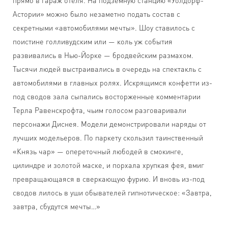
прямо в гараж отеля. На подземную станцию «Уолдорф-
Астории» можно было незаметно подать состав с
секретными «автомобилями мечты». Шоу ставилось с
поистине голливудским или — коль уж события
развивались в Нью-Йорке — бродвейским размахом.
Тысячи людей выстраивались в очередь на спектакль с
автомобилями в главных ролях. Искрящимся конфетти из-
под сводов зала сыпались восторженные комментарии
Терла Равенскрофта, чьим голосом разговаривали
персонажи Диснея. Модели демонстрировали наряды от
лучших модельеров. По паркету скользил таинственный
«Князь чар» — опереточный любодей в смокинге,
цилиндре и золотой маске, и порхала хрупкая фея, вмиг
превращающаяся в сверкающую фурию. И вновь из-под
сводов лилось в уши обывателей гипнотическое: «Завтра,
завтра, сбудутся мечты…»