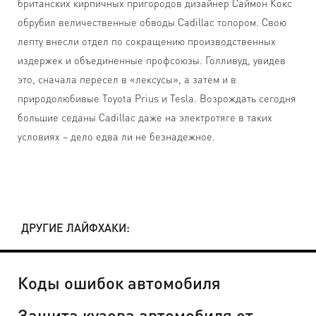
британских кирпичных пригородов дизайнер Саймон Кокс
обрубил величественные обводы Cadillac топором. Свою
лепту внесли отдел по сокращению производственных
издержек и объединенные профсоюзы. Голливуд, увидев
это, сначала пересел в «лексусы», а затем и в
природолюбивые Toyota Prius и Tesla. Возрождать сегодня
большие седаны Cadillac даже на электротяге в таких
условиях – дело едва ли не безнадежное.
ДРУГИЕ ЛАЙФХАКИ:
Коды ошибок автомобиля
Защита кузова автомобиля от