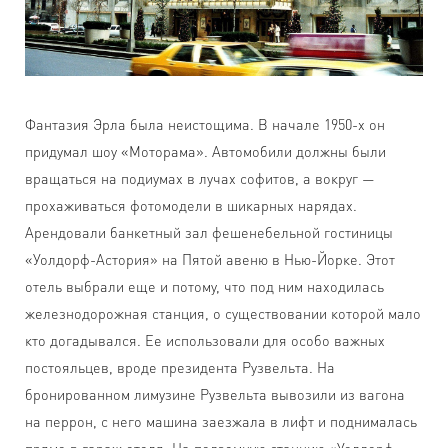
Фантазия Эрла была неистощима. В начале 1950-х он
придумал шоу «Моторама». Автомобили должны были
вращаться на подиумах в лучах софитов, а вокруг —
прохаживаться фотомодели в шикарных нарядах.
Арендовали банкетный зал фешенебельной гостиницы
«Уолдорф-Астория» на Пятой авеню в Нью-Йорке. Этот
отель выбрали еще и потому, что под ним находилась
железнодорожная станция, о существовании которой мало
кто догадывался. Ее использовали для особо важных
постояльцев, вроде президента Рузвельта. На
бронированном лимузине Рузвельта вывозили из вагона
на перрон, с него машина заезжала в лифт и поднималась