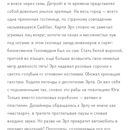
и вовсе через семь. Детройт в те времена представлял
собой довольно унылое зрелище. На весь город — всего
одна приличная гостиница, по странному совпадению
называвшаяся Cadillac. Харли Эрл словно не замечал
угрюмых лиц вокруг, копоти на окнах и маслянистых луж
под ногами: в этом скопище зануд-инженеров и скряг-
бизнесменов Голливудом был он сам. Стать белой вороной,
притчей во языцех, еще больше возвысить свои немалые
метр девяносто пять! Эрл надевал розовые сорочки к
светло-голубым «с отливом» костюмам. Обожал кричащие
галстуки. Ходили легенды о деспотизме Эрла. Он вел себя
с подчиненными так, словно это рабы на плантациях Юга.
Только вместо хлопковых коробочек — ватман и
пластилин. Дизайнеры обращались к Эрлу не иначе как
«мастаэрл», в трепете проглатывая паузы и сливая
воедино звуки. Но разве не Эрл превратит автомобиль в
предмет мечтаний? Прототипы, создаваемые под его