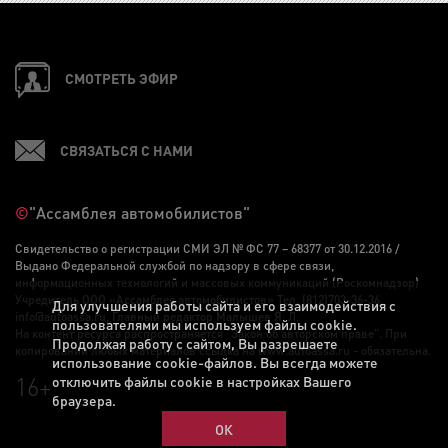
СМОТРЕТЬ ЭФИР
СВЯЗАТЬСЯ С НАМИ
©
"Ассамблея автомобилистов"
Свидетельство о регистрации СМИ ЭЛ № ФС 77 – 68377 от 30.12.2016 /
Выдано Федеральной службой по надзору в сфере связи,
информационных технологий и массовых коммуникаций (Роскомнадзор)
Учредитель ООО «Ассамблея автомобилистов» Тел. (812)703-36-36,
Для улучшения работы сайта и его взаимодействия с
info@autoassa.ru, Главный редактор Малышев Я. Л.
пользователями мы используем файлы cookie.
На контент ресурса распространяется "Закон об авторском праве". При
Продолжая работу с сайтом, Вы разрешаете
копировании любых материалов ссылка на www.autoassa.ru - обязательна.
использование cookie-файлов. Вы всегда можете
16+
отключить файлы cookie в настройках Вашего
браузера.
ОК