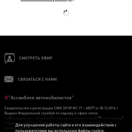
СМОТРЕТЬ ЭФИР
СВЯЗАТЬСЯ С НАМИ
©
"Ассамблея автомобилистов"
Свидетельство о регистрации СМИ ЭЛ № ФС 77 – 68377 от 30.12.2016 /
Выдано Федеральной службой по надзору в сфере связи,
информационных технологий и массовых коммуникаций (Роскомнадзор)
Учредитель ООО «Ассамблея автомобилистов» Тел. (812)703-36-36,
Для улучшения работы сайта и его взаимодействия с
info@autoassa.ru, Главный редактор Малышев Я. Л.
пользователями мы используем файлы cookie.