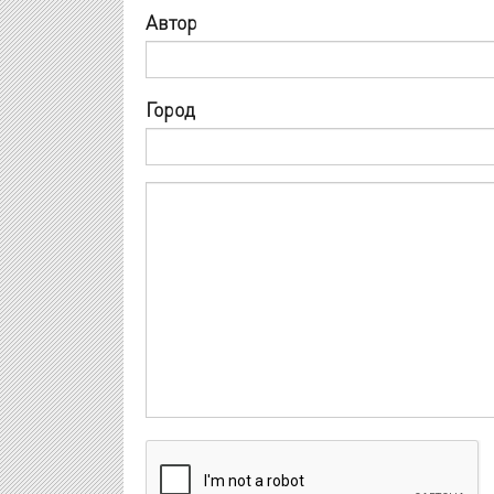
Автор
Город