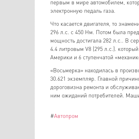
первым в мире автомобилем, кото
электронную педаль газа.
Что касается двигателя, то знамен
296 л.с. с 450 Нм. Потом была пре
мощность достигала 282 л.с.. В с
4.4 литровым V8 (295 л.с.). котор
Америки и 6 ступенчатой «механик
«Восьмерка» находилась в произво
30.621 экземпляр. Главной причино
дороговизна ремонта и обслуживан
ним ожиданий потребителей. Машин
#
Автопром