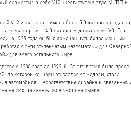
рый совместил в себе V12, шестиступенчатую МКПП и
итый V12 изначально имел объем 5.0 литров и выдавал
дставлена версия с 4.0 литровым двигателем, V8. Его
ередине 1995 года он был заменен чуть более мощным
ый работал с 5-ти ступенчатым «автоматом» для Северно
ой» для всего остального мира.
дстве с 1988 года до 1999-й. За это время было прода
й, по которой концерн отказался от модели, стала
ия автомобиля. Несоответствие дизайна и связанных 
а не смогла занять свое место на рынке.