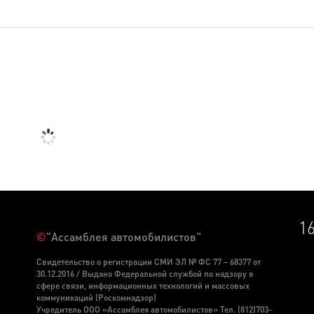
1
©
"Ассамблея автомобилистов"
С
Свидетельство о регистрации СМИ ЭЛ № ФС 77 – 68377 от
30.12.2016 / Выдано Федеральной службой по надзору в
сфере связи, информационных технологий и массовых
коммуникаций (Роскомнадзор)
Учредитель ООО «Ассамблея автомобилистов» Тел. (812)703-