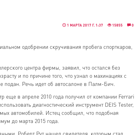
1 МАРТА 2017 Г. 1:37
15855
0
циальном одобрении скручивания пробега спорткаров,
илерского центра фирмы, заявил, что остался без
расту и по причине того, что узнал о махинациях с
же подан. Речь идет об автосалоне в Палм-Бич.
тр еще в апреле 2010 года получил от компании Ferrari
использовать диагностический инструмент DEIS Tester,
мых автомобилей. Истец сообщил, что подобная
мум до марта 2015 года.
ными, Роберт Рут нашел свидетеля, которым стал