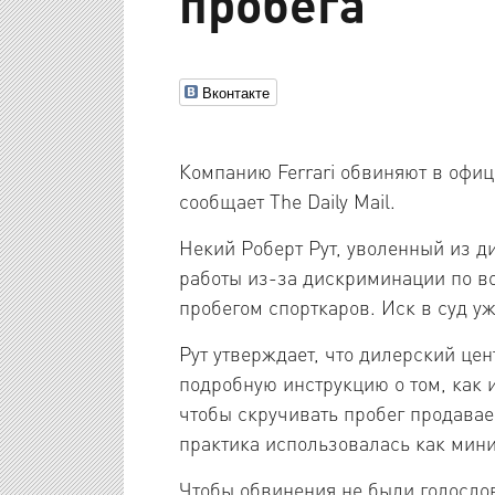
пробега
Вконтакте
Компанию Ferrari обвиняют в офи
сообщает The Daily Mail.
Некий Роберт Рут, уволенный из д
работы из-за дискриминации по воз
пробегом спорткаров. Иск в суд у
Рут утверждает, что дилерский цен
подробную инструкцию о том, как 
чтобы скручивать пробег продавае
практика использовалась как мини
Чтобы обвинения не были голослов