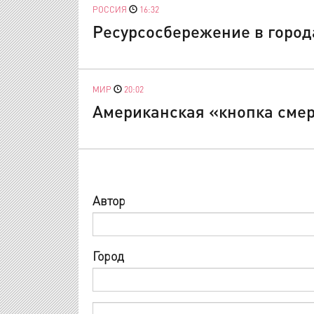
РОССИЯ
16:32
Ресурсосбережение в город
МИР
20:02
Американская «кнопка смер
Автор
Город