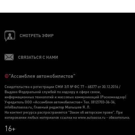
СМОТРЕТЬ ЭФИР
СВЯЗАТЬСЯ С НАМИ
©
"Ассамблея автомобилистов"
Свидетельство о регистрации СМИ ЭЛ № ФС 77 – 68377 от 30.12.2016 /
Выдано Федеральной службой по надзору в сфере связи,
информационных технологий и массовых коммуникаций (Роскомнадзор)
Учредитель ООО «Ассамблея автомобилистов» Тел. (812)703-36-36,
info@autoassa.ru, Главный редактор Малышев Я. Л.
На контент ресурса распространяется "Закон об авторском праве". При
копировании любых материалов ссылка на www.autoassa.ru - обязательна.
16+