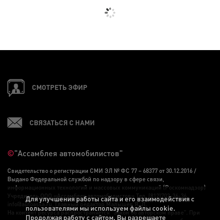
СМОТРЕТЬ ЭФИР
СВЯЗАТЬСЯ С НАМИ
©
"Ассамблея автомобилистов"
Свидетельство о регистрации СМИ ЭЛ № ФС 77 – 68377 от 30.12.2016 /
Выдано Федеральной службой по надзору в сфере связи,
информационных технологий и массовых коммуникаций (Роскомнадзор)
Учредитель ООО «Ассамблея автомобилистов» Тел. (812)703-36-36,
Для улучшения работы сайта и его взаимодействия с
info@autoassa.ru, Главный редактор Малышев Я. Л.
пользователями мы используем файлы cookie.
На контент ресурса распространяется "Закон об авторском праве". При
Продолжая работу с сайтом, Вы разрешаете