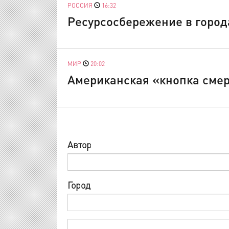
РОССИЯ
16:32
Ресурсосбережение в город
МИР
20:02
Американская «кнопка смер
Автор
Город