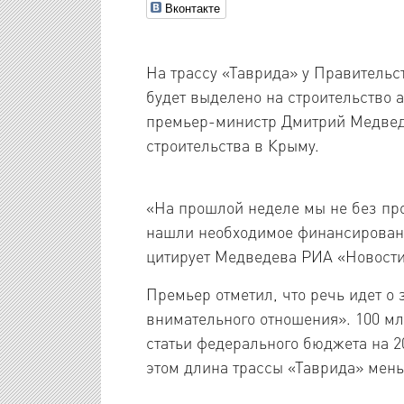
Вконтакте
На трассу «Таврида» у Правительс
будет выделено на строительство
премьер-министр Дмитрий Медвед
строительства в Крыму.
«На прошлой неделе мы не без пр
нашли необходимое финансировани
цитирует Медведева РИА «Новости
Премьер отметил, что речь идет о 
внимательного отношения». 100 мл
статьи федерального бюджета на 2
этом длина трассы «Таврида» мень