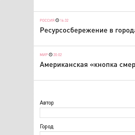
РОССИЯ
16:32
Ресурсосбережение в город
МИР
20:02
Американская «кнопка смер
Автор
Город