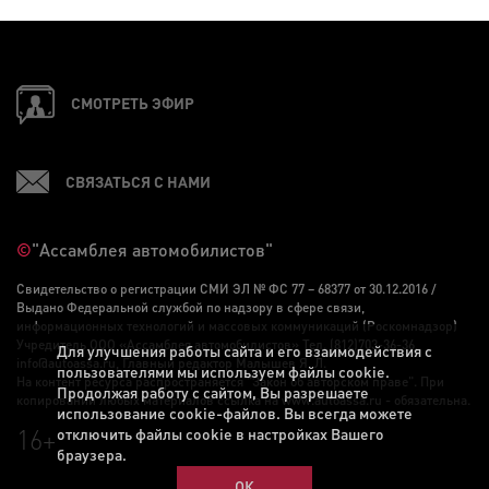
СМОТРЕТЬ ЭФИР
СВЯЗАТЬСЯ С НАМИ
©
"Ассамблея автомобилистов"
Свидетельство о регистрации СМИ ЭЛ № ФС 77 – 68377 от 30.12.2016 /
Выдано Федеральной службой по надзору в сфере связи,
информационных технологий и массовых коммуникаций (Роскомнадзор)
Учредитель ООО «Ассамблея автомобилистов» Тел. (812)703-36-36,
Для улучшения работы сайта и его взаимодействия с
info@autoassa.ru, Главный редактор Малышев Я. Л.
пользователями мы используем файлы cookie.
На контент ресурса распространяется "Закон об авторском праве". При
Продолжая работу с сайтом, Вы разрешаете
копировании любых материалов ссылка на www.autoassa.ru - обязательна.
использование cookie-файлов. Вы всегда можете
16+
отключить файлы cookie в настройках Вашего
браузера.
ОК