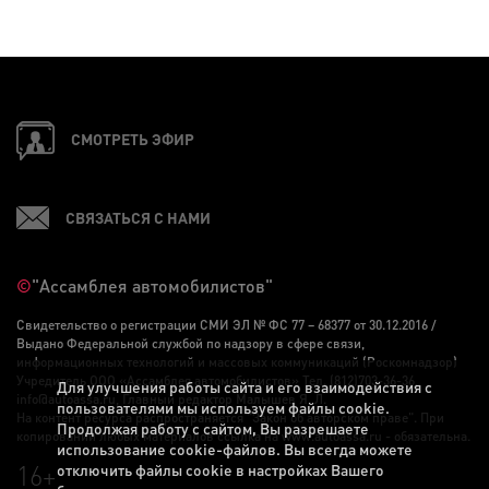
СМОТРЕТЬ ЭФИР
СВЯЗАТЬСЯ С НАМИ
©
"Ассамблея автомобилистов"
Свидетельство о регистрации СМИ ЭЛ № ФС 77 – 68377 от 30.12.2016 /
Выдано Федеральной службой по надзору в сфере связи,
информационных технологий и массовых коммуникаций (Роскомнадзор)
Учредитель ООО «Ассамблея автомобилистов» Тел. (812)703-36-36,
Для улучшения работы сайта и его взаимодействия с
info@autoassa.ru, Главный редактор Малышев Я. Л.
пользователями мы используем файлы cookie.
На контент ресурса распространяется "Закон об авторском праве". При
Продолжая работу с сайтом, Вы разрешаете
копировании любых материалов ссылка на www.autoassa.ru - обязательна.
использование cookie-файлов. Вы всегда можете
16+
отключить файлы cookie в настройках Вашего