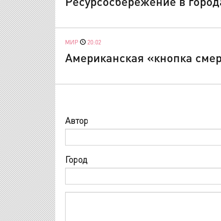
Ресурсосбережение в город
МИР
20:02
Американская «кнопка смер
Автор
Город