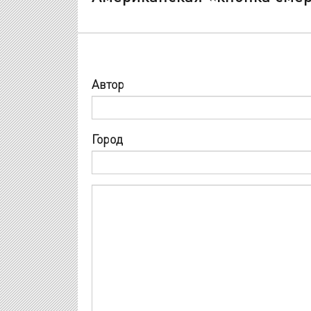
Автор
Город