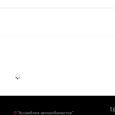
1
©
"Ассамблея автомобилистов"