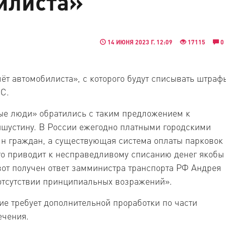
илиста»
14 ИЮНЯ 2023 Г. 12:09
17115
0
чёт автомобилиста», с которого будут списывать штраф
СС.
ые люди» обратились с таким предложением к
шустину. В России ежегодно платными городскими
лн граждан, а существующая система оплаты парковок
то приводит к несправедливому списанию денег якобы
 вот получен ответ замминистра транспорта РФ Андрея
 отсутствии принципиальных возражений».
е требует дополнительной проработки по части
ечения.