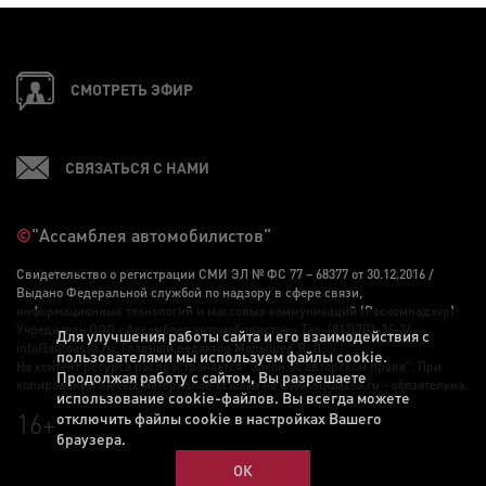
СМОТРЕТЬ ЭФИР
СВЯЗАТЬСЯ С НАМИ
©
"Ассамблея автомобилистов"
Свидетельство о регистрации СМИ ЭЛ № ФС 77 – 68377 от 30.12.2016 /
Выдано Федеральной службой по надзору в сфере связи,
информационных технологий и массовых коммуникаций (Роскомнадзор)
Учредитель ООО «Ассамблея автомобилистов» Тел. (812)703-36-36,
Для улучшения работы сайта и его взаимодействия с
info@autoassa.ru, Главный редактор Малышев Я. Л.
пользователями мы используем файлы cookie.
На контент ресурса распространяется "Закон об авторском праве". При
Продолжая работу с сайтом, Вы разрешаете
копировании любых материалов ссылка на www.autoassa.ru - обязательна.
использование cookie-файлов. Вы всегда можете
16+
отключить файлы cookie в настройках Вашего
браузера.
ОК