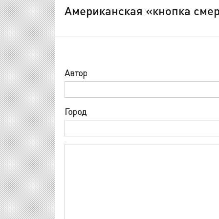
Американская «кнопка смер
Автор
Город