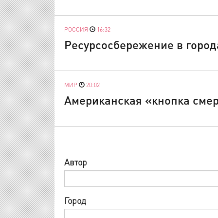
РОССИЯ
16:32
Ресурсосбережение в город
МИР
20:02
Американская «кнопка смер
Автор
Город