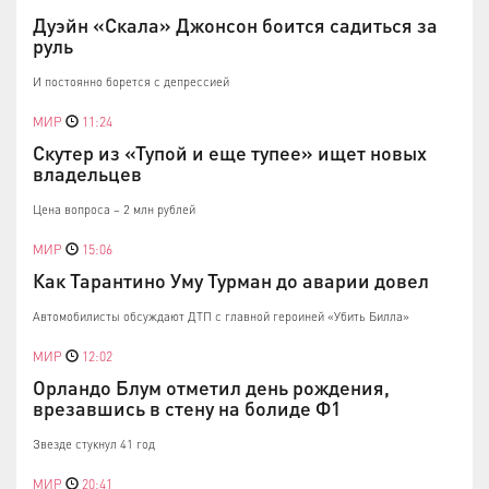
Дуэйн «Скала» Джонсон боится садиться за
руль
И постоянно борется с депрессией
МИР
11:24
Скутер из «Тупой и еще тупее» ищет новых
владельцев
Цена вопроса – 2 млн рублей
МИР
15:06
Как Тарантино Уму Турман до аварии довел
Автомобилисты обсуждают ДТП с главной героиней «Убить Билла»
МИР
12:02
Орландо Блум отметил день рождения,
врезавшись в стену на болиде Ф1
Звезде стукнул 41 год
МИР
20:41