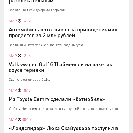
развлекательным
Это обещает сам Джереми Кларксон
МИР
14:12
Автомобиль «охотников за привидениями»
продается за 2 млн рублей
Это бывший катафалк Cadillac 1991 года выпуска
МИР
12:16
Volkswagen Golf GTI обменяли на пакетик
соуса терияки
Сделка состоялась в США.
МИР
18:13
Из Toyota Camry сделали «бэтмобиль»
У «бэтмобиля» имеются даже макеты «пулемётов» на передних крыльях.
МИР
00:10
«Лэндспидер» Люка Скайуокера поступил в