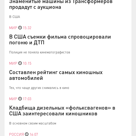
Знаменитые машины из Трансформеров
продадут с аукциона
В США
МИР
15:32
В США съемки фильма спровоцировали
погоню и ДТП
Полиция не поняла кинематографистов
МИР
10:15
Составлен рейтинг самых киношных
автомобилей
Тех, что чаще других снимались в кино
МИР
17:03
Кладбища дизельных «фольксвагенов» в
США заинтересовали киношников
В основном своим масштабом
РОССИЯ
16:07