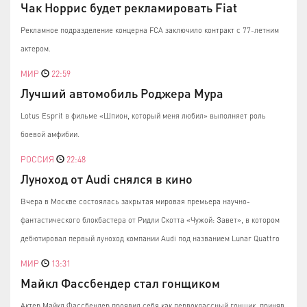
Чак Норрис будет рекламировать Fiat
Рекламное подразделение концерна FCA заключило контракт с 77-летним
актером.
МИР
22:59
Лучший автомобиль Роджера Мура
Lotus Esprit в фильме «Шпион, который меня любил» выполняет роль
боевой амфибии.
РОССИЯ
22:48
Луноход от Audi снялся в кино
Вчера в Москве состоялась закрытая мировая премьера научно-
фантастического блокбастера от Ридли Скотта «Чужой: Завет», в котором
дебютировал первый луноход компании Audi под названием Lunar Quattro
МИР
13:31
Майкл Фассбендер стал гонщиком
Актер Майкл Фассбендер проявил себя как первоклассный гонщик, приняв