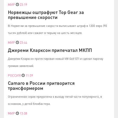
МИР
23:19
Норвежцы оштрафуют Top Gear за
превышение скорости
В Норвегии за превышение скорости выписывают штраф в 1300 евро (90
тысяч рублей) или сажают в тюрьму на шесть месяцев.
МИР
23:44
Джереми Кларксон припечатал МКПП
Джереми Кларксон протестировал новый VW Golf GTI и сделал парочку
громких заявлений.
РОССИЯ
11:59
Camaro в России притворится
трансформером
Ограниченная серия приурочена к выходу пятой части популярного, в
основном, у детей блокбастера.
МИР
13:08