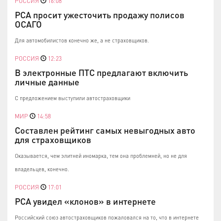
РОССИЯ
16:08
РСА просит ужесточить продажу полисов
ОСАГО
Для автомобилистов конечно же, а не страховщиков.
РОССИЯ
12:23
В электронные ПТС предлагают включить
личные данные
С предложением выступили автостраховщики
МИР
14:58
Составлен рейтинг самых невыгодных авто
для страховщиков
Оказывается, чем элитней иномарка, тем она проблемней, но не для
владельцев, конечно.
РОССИЯ
17:01
РСА увидел «клонов» в интернете
Российский союз автостраховщиков пожаловался на то, что в интернете