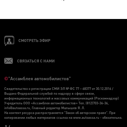
СМОТРЕТЬ ЭФИР
СВЯЗАТЬСЯ С НАМИ
©
"Ассамблея автомобилистов"
Свидетельство о регистрации СМИ ЭЛ № ФС 77 – 68377 от 30.12.2016 /
Выдано Федеральной службой по надзору в сфере связи,
информационных технологий и массовых коммуникаций (Роскомнадзор)
Учредитель ООО «Ассамблея автомобилистов» Тел. (812)703-36-36,
info@autoassa.ru, Главный редактор Малышев Я. Л.
На контент ресурса распространяется "Закон об авторском праве". При
копировании любых материалов ссылка на www.autoassa.ru - обязательна.