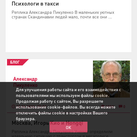
Психологи в такси
Реплика Александра Пикуленко В маленьких уютных
странах Скандинавии людей мало, почти все они ...
БЛОГ
Александр
Пикуленко
Для улучшения работы сайта и его взаимодействия с
пользователями мы используем файлы cookie.
Продолжая работу с сайтом, Вы разрешаете
использование cookie-файлов. Вы всегда можете
23.06.2026, 20:51
1050
0
отключить файлы cookie в настройках Вашего
браузера.
Москва, Игорь Кио и Hongqi
ОК
Реплика Александра Пикуленко Ученые определили
идеальную ситуацию с транспортом в мегаполисе. ...