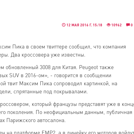
12 МАЯ 2016 Г. 15:18
10962
0
ксим Пика в своем твиттере сообщил, что компания
еры. Два кроссовера уже известны.
ем обновленный 3008 для Китая. Peugeot также
вых SUV в 2016-ом», - говорится в сообщении
вой твит Максим Пика сопроводил картинкой, на
дели, спрятанные под покрывалами.
россовером, который французы представят уже в конц
щего поколения. По неофициальным данным, публичная
ах Парижского автосалона.
ен на платформе EMP2, а в линейку его моторов войду