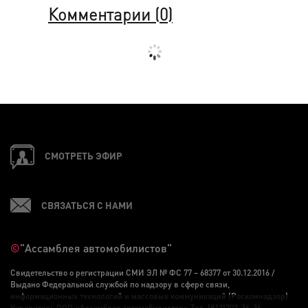
Комментарии (
0
)
СМОТРЕТЬ ЭФИР
СВЯЗАТЬСЯ С НАМИ
©
"Ассамблея автомобилистов"
Свидетельство о регистрации СМИ ЭЛ № ФС 77 – 68377 от 30.12.2016 /
Выдано Федеральной службой по надзору в сфере связи,
информационных технологий и массовых коммуникаций (Роскомнадзор)
Учредитель ООО «Ассамблея автомобилистов» Тел. (812)703-36-36,