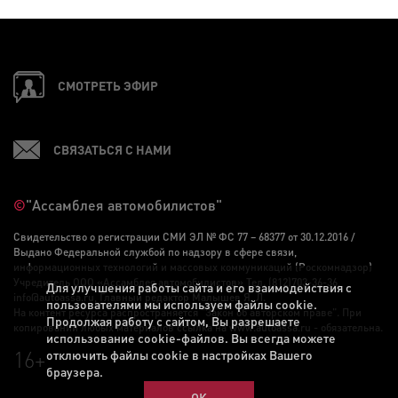
СМОТРЕТЬ ЭФИР
СВЯЗАТЬСЯ С НАМИ
©
"Ассамблея автомобилистов"
Свидетельство о регистрации СМИ ЭЛ № ФС 77 – 68377 от 30.12.2016 /
Выдано Федеральной службой по надзору в сфере связи,
информационных технологий и массовых коммуникаций (Роскомнадзор)
Учредитель ООО «Ассамблея автомобилистов» Тел. (812)703-36-36,
Для улучшения работы сайта и его взаимодействия с
info@autoassa.ru, Главный редактор Малышев Я. Л.
пользователями мы используем файлы cookie.
На контент ресурса распространяется "Закон об авторском праве". При
Продолжая работу с сайтом, Вы разрешаете
копировании любых материалов ссылка на www.autoassa.ru - обязательна.
использование cookie-файлов. Вы всегда можете
16+
отключить файлы cookie в настройках Вашего
браузера.
ОК