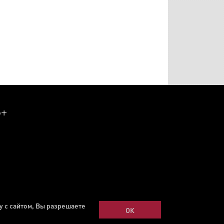
6+
у с сайтом, Вы разрешаете
ОК