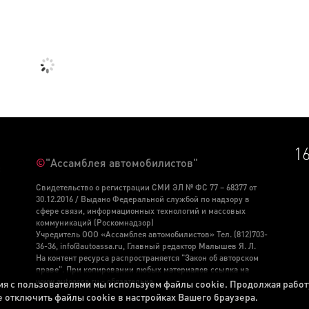
1
©
"Ассамблея автомобилистов"
С
Свидетельство о регистрации СМИ ЭЛ № ФС 77 – 68377 от
30.12.2016 / Выдано Федеральной службой по надзору в
сфере связи, информационных технологий и массовых
коммуникаций (Роскомнадзор)
Учредитель ООО «Ассамблея автомобилистов» Тел. (812)703-
36-36, info@autoassa.ru, Главный редактор Малышев Я. Л.
На контент ресурса распространяется "Закон об авторском
праве". При копировании любых материалов ссылка на
www.autoassa.ru - обязательна.
ия с пользователями мы используем файлы cookie. Продолжая работ
 отключить файлы cookie в настройках Вашего браузера.