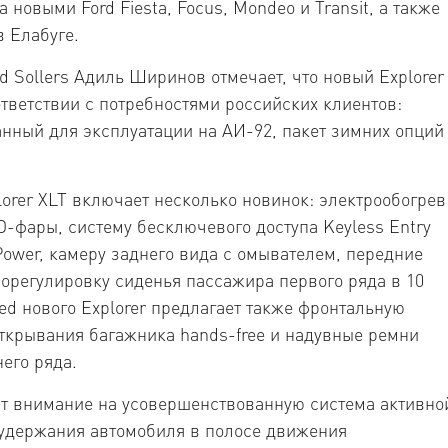
 новыми Ford Fiesta, Focus, Mondeo и Transit, а также
в Елабуге.
 Sollers Адиль Ширинов отмечает, что новый Explorer
тветствии с потребностями российских клиентов:
нный для эксплуатации на АИ-92, пакет зимних опций
orer XLT включает несколько новинок: электрообогрев
D-фары, систему бесключевого доступа Keyless Entry
Power, камеру заднего вида с омывателем, передние
рорегулировку сиденья пассажира первого ряда в 10
ed нового Explorer предлагает также фронтальную
ткрывания багажника hands-free и надувные ремни
его ряда.
т внимание на усовершенствованную система активно
 удержания автомобиля в полосе движения