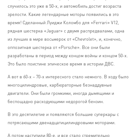
случилось это уже в 50-х, и автомобиль достиг возраста
зрелости. Какие легендарные моторы появились в это
время! Сделанный Луиджи Коломбо для «Ferrari» V12,
рядная шестерка «Jaguar» с двумя распредвалами, одна
из лучших в мире восьмерок от «Chevrolet», и, конечно,
оппозитная шестерка от «Porsche». Все они были
разработаны в период между концом войны и концом 50-х.
Это было поистине эпическое время в истории ДВС.
А вот в 60-х – 70-х интересного стало немного. В ходу было
многоцилиндровые, карбюраторные безнаддувные
двигатели. Они были громкими, иногда дымящими и
беспощадно расходующими недорогой бензин.
В это десятилетие и появляются большие суперкары с
потрясающими двенадцатицилиндровыми моторами.
А потом наступили 80-е, и все стало стремительно