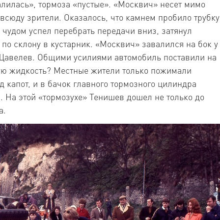
лилась», тормоза «пустые». «Москвич» несет мимо
овсюду зрители. Оказалось, что камнем пробило трубку
в чудом успел перебрать передачи вниз, затянул
по склону в кустарник. «Москвич» завалился на бок у
Щавелев. Общими усилиями автомобиль поставили на
ную жидкость? Местные жители только пожимали
д капот, и в бачок главного тормозного цилиндра
. На этой «тормозухе» Тенишев дошел не только до
а.