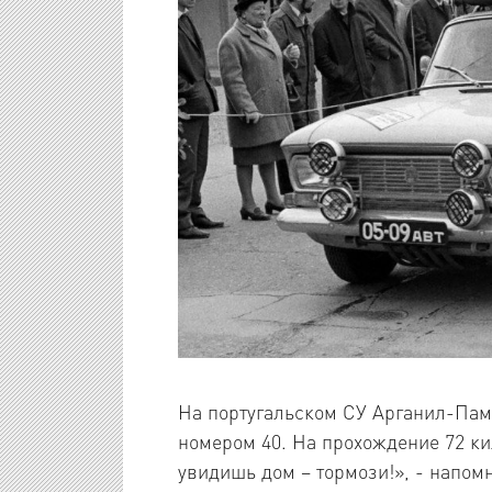
На португальском СУ Арганил-Пам
номером 40. На прохождение 72 кил
увидишь дом – тормози!», - напо