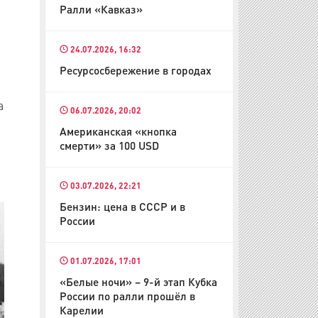
Ралли «Кавказ»
24.07.2026, 16:32
Ресурсосбережение в городах
а
06.07.2026, 20:02
и
Американская «кнопка
смерти» за 100 USD
03.07.2026, 22:21
Бензин: цена в СССР и в
России
01.07.2026, 17:01
«Белые ночи» – 9-й этап Кубка
России по ралли прошёл в
Карелии