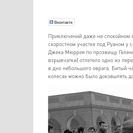
Вконтакте
Приключений даже на спокойном е
скоростном участке под Руаном у 
Джека Мюррея по прозвищу Гелени
взрывчатки) отлетело одно из пер
в дно небольшого оврага. Битый ч
колесах можно было доковылять до