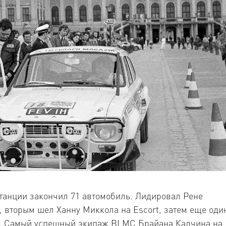
танции закончил 71 автомобиль. Лидировал Рене
1, вторым шел Ханну Миккола на Escort, затем еще оди
ort. Самый успешный экипаж BLMC Брайана Калчина на