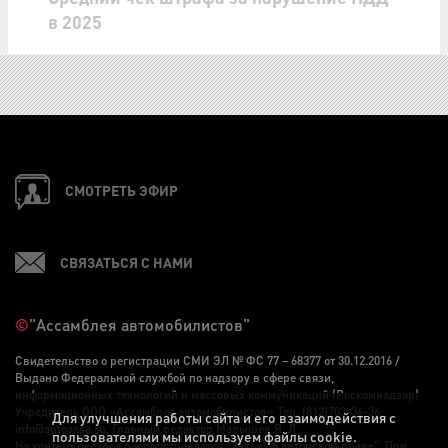
в 2025
СМОТРЕТЬ ЭФИР
СВЯЗАТЬСЯ С НАМИ
©
"Ассамблея автомобилистов"
Свидетельство о регистрации СМИ ЭЛ № ФС 77 – 68377 от 30.12.2016 /
Выдано Федеральной службой по надзору в сфере связи,
информационных технологий и массовых коммуникаций (Роскомнадзор)
Учредитель ООО «Ассамблея автомобилистов» Тел. (812)703-36-36,
Для улучшения работы сайта и его взаимодействия с
info@autoassa.ru, Главный редактор Малышев Я. Л.
пользователями мы используем файлы cookie.
На контент ресурса распространяется "Закон об авторском праве". При