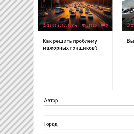
23.06.2017, 17:14
51625
3
21
Как решить проблему
Вы
мажорных гонщиков?
Автор
Город