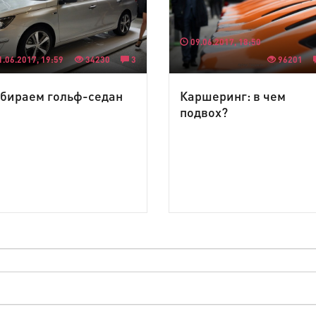
09.06.2017, 18:50
.06.2017, 19:59
34230
3
96201
бираем гольф-седан
Каршеринг: в чем
подвох?