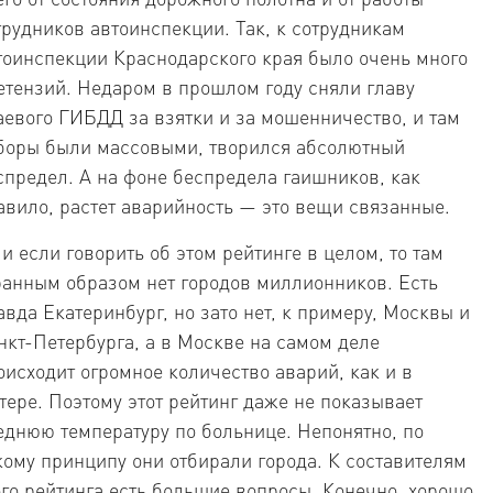
трудников автоинспекции. Так, к сотрудникам
тоинспекции Краснодарского края было очень много
етензий. Недаром в прошлом году сняли главу
аевого ГИБДД за взятки и за мошенничество, и там
боры были массовыми, творился абсолютный
спредел. А на фоне беспредела гаишников, как
авило, растет аварийность — это вещи связанные.
 и если говорить об этом рейтинге в целом, то там
ранным образом нет городов миллионников. Есть
авда Екатеринбург, но зато нет, к примеру, Москвы и
нкт-Петербурга, а в Москве на самом деле
оисходит огромное количество аварий, как и в
тере. Поэтому этот рейтинг даже не показывает
еднюю температуру по больнице. Непонятно, по
кому принципу они отбирали города. К составителям
ого рейтинга есть большие вопросы. Конечно, хорошо,