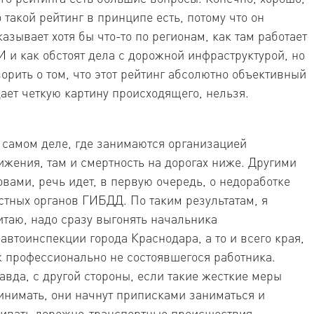
о такой рейтинг в принципе есть, потому что он
казывает хотя бы что-то по регионам, как там работает
И и как обстоят дела с дорожной инфраструктурой, но
ворить о том, что этот рейтинг абсолютно объективный
дает четкую картину происходящего, нельзя.
 самом деле, где занимаются организацией
ижения, там и смертность на дорогах ниже. Другими
овами, речь идет, в первую очередь, о недоработке
стных органов ГИБДД. По таким результатам, я
итаю, надо сразу выгонять начальника
савтоинспекции города Краснодара, а то и всего края,
к профессионально не состоявшегося работника.
авда, с другой стороны, если такие жесткие меры
инимать, они начнут приписками заниматься и
аивать дорожно-транспортные происшествия.