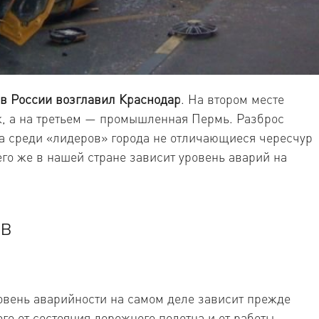
ов России возглавил Краснодар
. На втором месте
к, а на третьем — промышленная Пермь. Разброс
а среди «лидеров» города не отличающиеся чересчур
го же в нашей стране зависит уровень аварий на
ов
овень аварийности на самом деле зависит прежде
его от состояния дорожного полотна и от работы