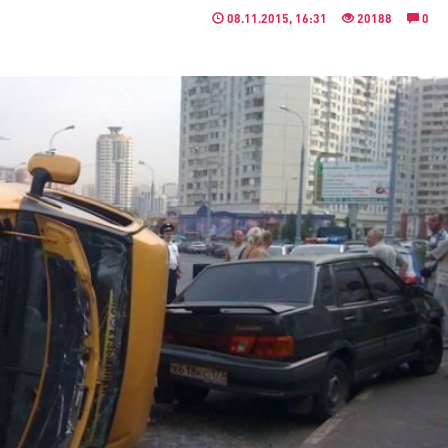
08.11.2015, 16:31
20188
0