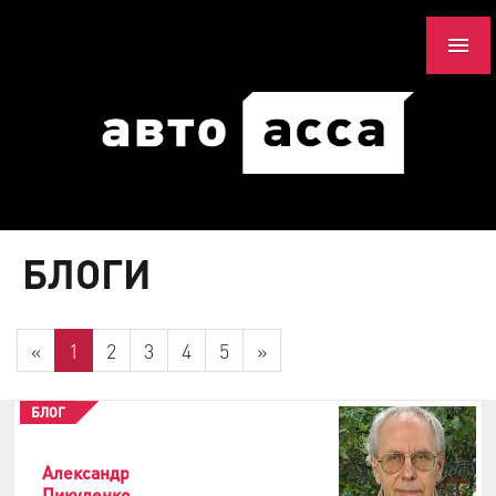
БЛОГИ
«
1
2
3
4
5
»
БЛОГ
Александр
Пикуленко